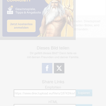
Das dargestellte Bild wurde von einem Nutzer hochgeladen. Directupload
übernimmt keinerlei Haftung für den Inhalt des dargestellten Bildes, wird
jedoch bei Verstößen nach §2(3) unserer AGB handeln.
Dieses Bild teilen
Dir gefällt dieses Bild? Dann teile es
mit deinen Freunden und deiner Familie.
Share Links
Empfohlen
kopieren
HTML