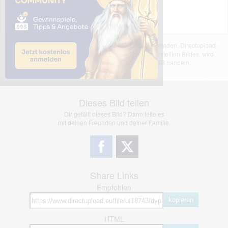
Das dargestellte Bild wurde von einem Nutzer hochgeladen. Directupload
übernimmt keinerlei Haftung für den Inhalt des dargestellten Bildes, wird
jedoch bei Verstößen nach §2(3) unserer AGB handeln.
Dieses Bild teilen
Dir gefällt dieses Bild? Dann teile es
mit deinen Freunden und deiner Familie.
Share Links
Empfohlen
kopieren
HTML