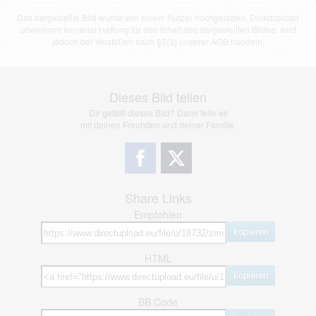
Das dargestellte Bild wurde von einem Nutzer hochgeladen. Directupload
übernimmt keinerlei Haftung für den Inhalt des dargestellten Bildes, wird
jedoch bei Verstößen nach §2(3) unserer AGB handeln.
Dieses Bild teilen
Dir gefällt dieses Bild? Dann teile es
mit deinen Freunden und deiner Familie.
Share Links
Empfohlen
kopieren
HTML
kopieren
BB Code