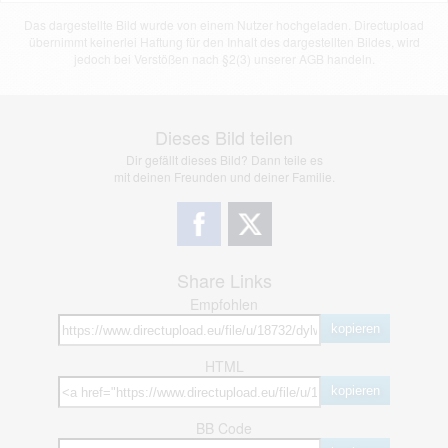
Das dargestellte Bild wurde von einem Nutzer hochgeladen. Directupload
übernimmt keinerlei Haftung für den Inhalt des dargestellten Bildes, wird
jedoch bei Verstößen nach §2(3) unserer AGB handeln.
Dieses Bild teilen
Dir gefällt dieses Bild? Dann teile es
mit deinen Freunden und deiner Familie.
Share Links
Empfohlen
kopieren
HTML
kopieren
BB Code