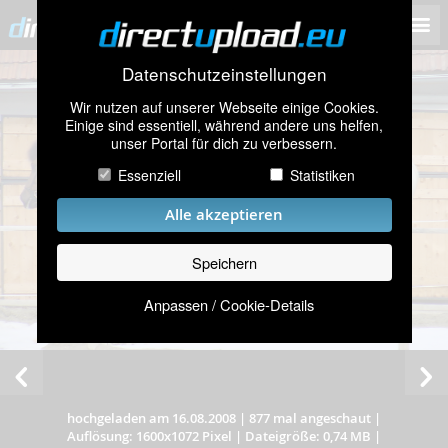
Datenschutzeinstellungen
Wir nutzen auf unserer Webseite einige Cookies.
Einige sind essentiell, während andere uns helfen,
unser Portal für dich zu verbessern.
Essenziell
Statistiken
Alle akzeptieren
Speichern
Anpassen / Cookie-Details
hochgeladen am 16.08.2008
|
877 mal angeschaut
|
Auflösung: 1600x1072 Pixel
|
Dateigröße: 0,74 MB
|