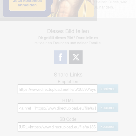
übernimmt keinerlei Haftung für den Inhalt des dargestellten Bildes, wird
jedoch bei Verstößen nach §2(3) unserer AGB handeln.
Dieses Bild teilen
Dir gefällt dieses Bild? Dann teile es
mit deinen Freunden und deiner Familie.
Share Links
Empfohlen
kopieren
HTML
kopieren
BB Code
kopieren