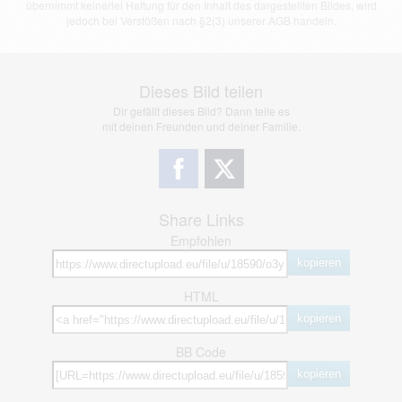
übernimmt keinerlei Haftung für den Inhalt des dargestellten Bildes, wird
jedoch bei Verstößen nach §2(3) unserer AGB handeln.
Dieses Bild teilen
Dir gefällt dieses Bild? Dann teile es
mit deinen Freunden und deiner Familie.
Share Links
Empfohlen
kopieren
HTML
kopieren
BB Code
kopieren