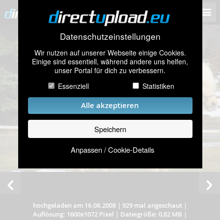
Datenschutzeinstellungen
Wir nutzen auf unserer Webseite einige Cookies.
Einige sind essentiell, während andere uns helfen,
unser Portal für dich zu verbessern.
Essenziell
Statistiken
Alle akzeptieren
Speichern
Anpassen / Cookie-Details
hochgeladen am 16.08.2008
|
929 mal angeschaut
|
Auflösung: 1600x1072 Pixel
|
Dateigröße: 0,82 MB
|