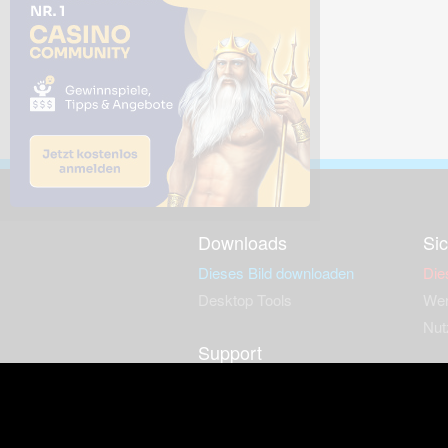
Downloads
Sic
Dieses Bild downloaden
Die
Desktop Tools
Wer
Nut
Support
So
häufig gestellte Fragen
Kontakt & Support-System
Neu
Impressum
Fac