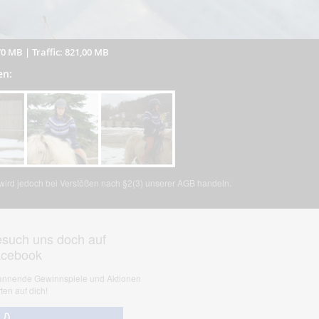
70 MB
|
Traffic: 821,00 MB
en:
, wird jedoch bei Verstößen nach §2(3) unserer AGB handeln.
such uns doch auf
acebook
nnende Gewinnspiele und Aktionen
ten auf dich!