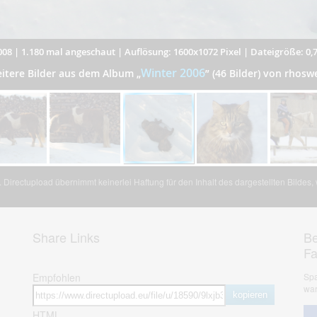
008
|
1.180 mal angeschaut
|
Auflösung: 1600x1072 Pixel
|
Dateigröße: 0,
Winter 2006
itere Bilder aus dem Album
„
”
(46 Bilder) von rhosw
Directupload übernimmt keinerlei Haftung für den Inhalt des dargestellten Bildes
Share Links
Be
F
Empfohlen
Spa
war
kopieren
HTML