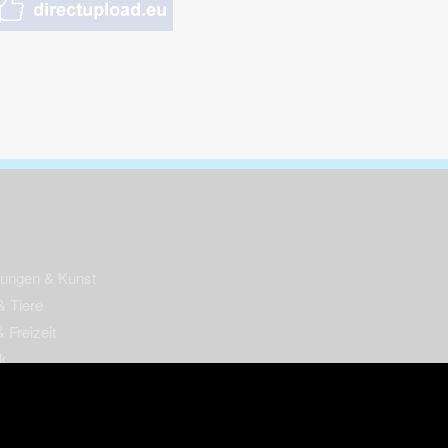
nungen & Kunst
& Tiere
 Freizeit
k
per
ges