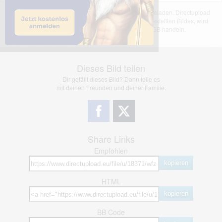
Das dargestellte Bild wurde von einem Nutzer hochgeladen. Directupload
übernimmt keinerlei Haftung für den Inhalt des dargestellten Bildes, wird
jedoch bei Verstößen nach §2(3) unserer AGB handeln.
Dieses Bild teilen
Dir gefällt dieses Bild? Dann teile es
mit deinen Freunden und deiner Familie.
Share Links
Empfohlen
kopieren
HTML
kopieren
BB Code