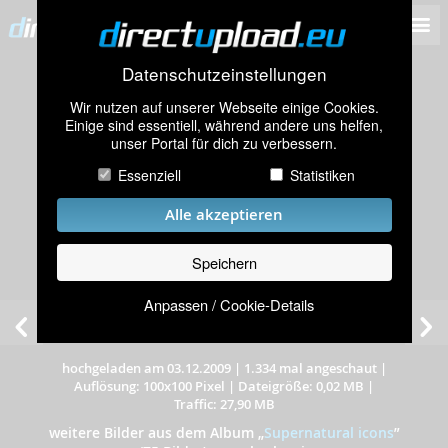
Datenschutzeinstellungen
Wir nutzen auf unserer Webseite einige Cookies.
Einige sind essentiell, während andere uns helfen,
unser Portal für dich zu verbessern.
Essenziell
Statistiken
Alle akzeptieren
Speichern
Anpassen / Cookie-Details
hochgeladen am 03.12.2009
|
1.334 mal angeschaut
|
Auflösung: 100x100 Pixel
|
Dateigröße: 0,02 MB
|
Traffic: 27,90 MB
weitere Bilder aus dem Album
„
Supernatural icons
”