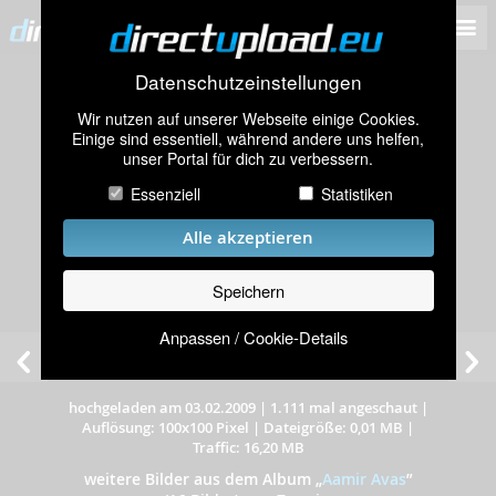
Datenschutzeinstellungen
Wir nutzen auf unserer Webseite einige Cookies.
Einige sind essentiell, während andere uns helfen,
unser Portal für dich zu verbessern.
Essenziell
Statistiken
Alle akzeptieren
Speichern
Anpassen / Cookie-Details
hochgeladen am 03.02.2009
|
1.111 mal angeschaut
|
Auflösung: 100x100 Pixel
|
Dateigröße: 0,01 MB
|
Traffic: 16,20 MB
weitere Bilder aus dem Album
„
Aamir Avas
”