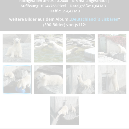
hochgeladen am 05.10.2008
|
615 mal angeschaut
|
Auflösung: 1024x768 Pixel
|
Dateigröße: 0,64 MB
|
Traffic: 394,43 MB
weitere Bilder aus dem Album
„
Deutschland´s Eisbären
”
(590 Bilder) von js112: