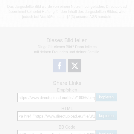
Das dargestellte Bild wurde von einem Nutzer hochgeladen. Directupload
übernimmt keinerlei Haftung für den Inhalt des dargestellten Bildes, wird
jedoch bei Verstößen nach §2(3) unserer AGB handeln.
Dieses Bild teilen
Dir gefällt dieses Bild? Dann teile es
mit deinen Freunden und deiner Familie.
Share Links
Empfohlen
kopieren
HTML
kopieren
BB Code