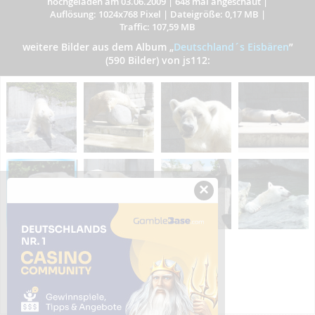
hochgeladen am 03.06.2009
|
648 mal angeschaut
|
Auflösung: 1024x768 Pixel
|
Dateigröße: 0,17 MB
|
Traffic: 107,59 MB
weitere Bilder aus dem Album
„
Deutschland´s Eisbären
”
(590 Bilder) von js112:
×