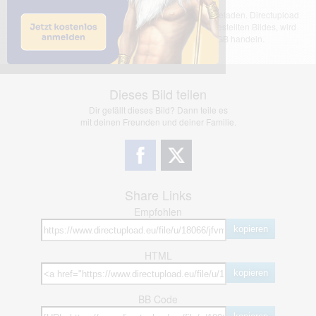
Das dargestellte Bild wurde von einem Nutzer hochgeladen. Directupload
übernimmt keinerlei Haftung für den Inhalt des dargestellten Bildes, wird
jedoch bei Verstößen nach §2(3) unserer AGB handeln.
Dieses Bild teilen
Dir gefällt dieses Bild? Dann teile es
mit deinen Freunden und deiner Familie.
Share Links
Empfohlen
kopieren
HTML
kopieren
BB Code