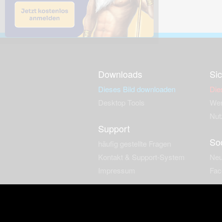
Downloads
Sic
Dieses Bild downloaden
Die
Desktop Tools
Wer
Nut
Support
So
häufig gestellte Fragen
Kontakt & Support-System
Neu
Impressum
Fac