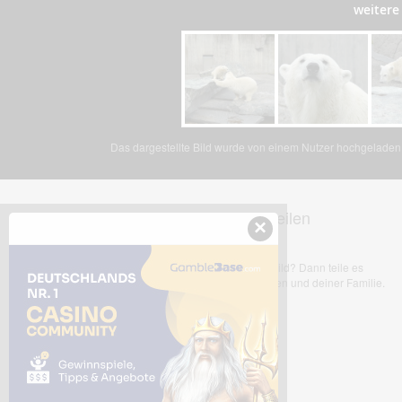
weitere
Das dargestellte Bild wurde von einem Nutzer hochgeladen. 
Dieses Bild teilen
×
Dir gefällt dieses Bild? Dann teile es
mit deinen Freunden und deiner Familie.