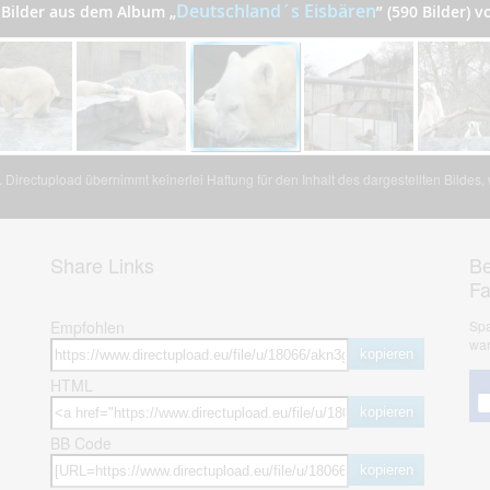
Deutschland´s Eisbären
 Bilder aus dem Album
„
”
(590 Bilder) v
Directupload übernimmt keinerlei Haftung für den Inhalt des dargestellten Bildes
Share Links
Be
F
Empfohlen
Spa
war
kopieren
HTML
kopieren
BB Code
kopieren