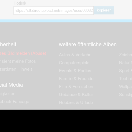
Hotlink
kopieren
herheit
weitere öffentliche Alben
ses Bild melden (Abuse)
Autos & Verkehr
Zeich
 sieht meine Fotos
Computerspiele
Natur 
zerdaten Hinweis
Events & Parties
Sport &
Familie & Freunde
Techni
cial Media
Film & Fernsehen
Wallpa
igkeiten
Gebäude & Kultur
Sonsti
ebook Fanpage
Hobbies & Urlaub