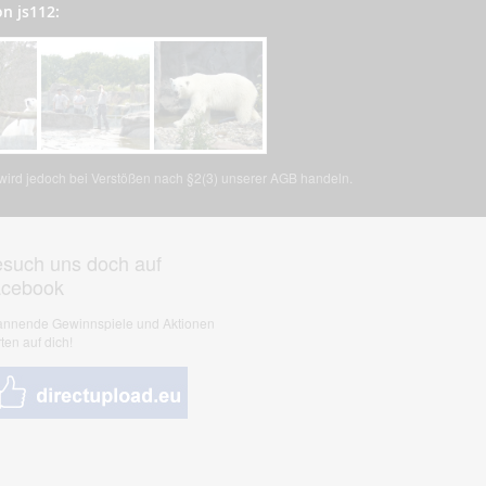
on js112:
, wird jedoch bei Verstößen nach §2(3) unserer AGB handeln.
such uns doch auf
acebook
nnende Gewinnspiele und Aktionen
ten auf dich!