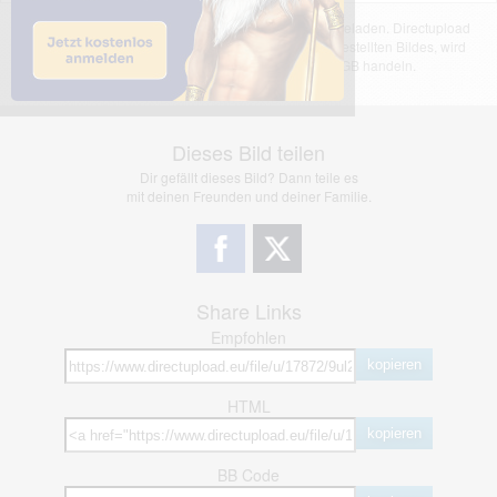
Das dargestellte Bild wurde von einem Nutzer hochgeladen. Directupload
übernimmt keinerlei Haftung für den Inhalt des dargestellten Bildes, wird
jedoch bei Verstößen nach §2(3) unserer AGB handeln.
Dieses Bild teilen
Dir gefällt dieses Bild? Dann teile es
mit deinen Freunden und deiner Familie.
Share Links
Empfohlen
kopieren
HTML
kopieren
BB Code