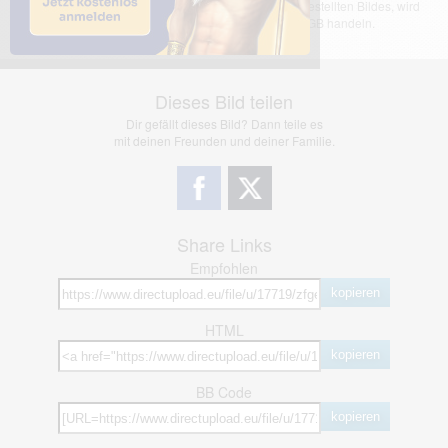
übernimmt keinerlei Haftung für den Inhalt des dargestellten Bildes, wird
jedoch bei Verstößen nach §2(3) unserer AGB handeln.
Dieses Bild teilen
Dir gefällt dieses Bild? Dann teile es
mit deinen Freunden und deiner Familie.
Share Links
Empfohlen
kopieren
HTML
kopieren
BB Code
kopieren