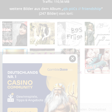
Traffic: 110,56 MB
weitere Bilder aus dem Album
„
qb-piiCs // friiendshiip
”
(247 Bilder) von Iori:
×
Das dargestellte Bild wurde von einem Nutzer hochgeladen. Directupload