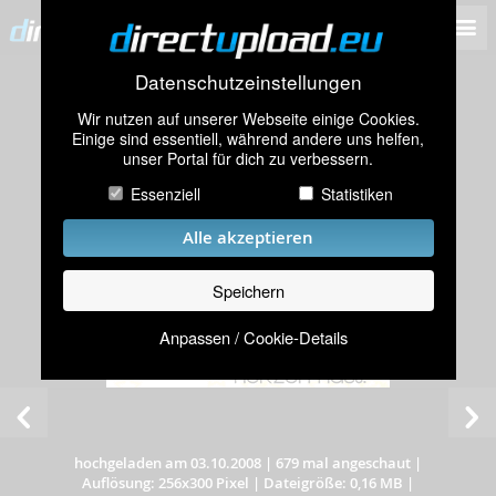
Datenschutzeinstellungen
Wir nutzen auf unserer Webseite einige Cookies.
Einige sind essentiell, während andere uns helfen,
unser Portal für dich zu verbessern.
Essenziell
Statistiken
Alle akzeptieren
Speichern
Anpassen / Cookie-Details
hochgeladen am 03.10.2008
|
679 mal angeschaut
|
Auflösung: 256x300 Pixel
|
Dateigröße: 0,16 MB
|