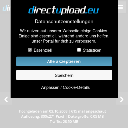
Datenschutzeinstellungen
Wir nutzen auf unserer Webseite einige Cookies.
Einige sind essentiell, während andere uns helfen,
unser Portal für dich zu verbessern.
Essenziell
Statistiken
Alle akzeptieren
Speichern
Anpassen / Cookie-Details
hochgeladen am 03.10.2008
|
615 mal angeschaut
|
Auflösung: 300x271 Pixel
|
Dateigröße: 0,05 MB
|
Traffic: 28,50 MB