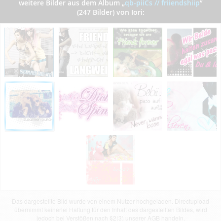
weitere Bilder aus dem Album
„
qb-piiCs // friiendshiip
”
(247 Bilder) von Iori:
Das dargestellte Bild wurde von einem Nutzer hochgeladen. Directupload
übernimmt keinerlei Haftung für den Inhalt des dargestellten Bildes, wird
jedoch bei Verstößen nach §2(3) unserer AGB handeln.