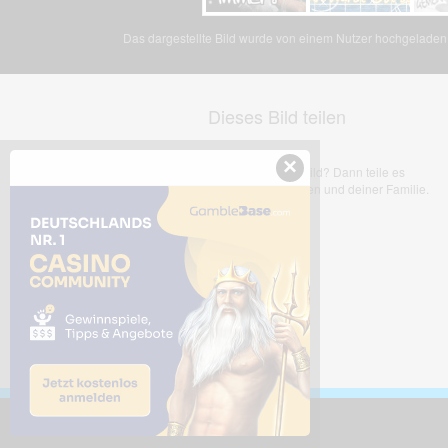
Das dargestellte Bild wurde von einem Nutzer hochgeladen. 
Dieses Bild teilen
×
Dir gefällt dieses Bild? Dann teile es
mit deinen Freunden und deiner Familie.