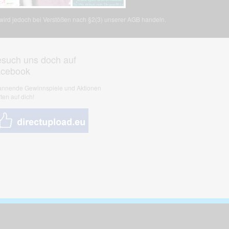
, wird jedoch bei Verstößen nach §2(3) unserer AGB handeln.
such uns doch auf
acebook
nnende Gewinnspiele und Aktionen
ten auf dich!