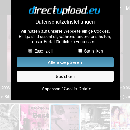
Bilder hochladen
M
Datenschutzeinstellungen
Wir nutzen auf unserer Webseite einige Cookies.
Einige sind essentiell, während andere uns helfen,
unser Portal für dich zu verbessern.
Essenziell
Statistiken
Alle akzeptieren
Speichern
.2008
|
441 mal angeschaut
|
Auflösung: 400x233 Pixel
|
Dateigröße: 0,0
Anpassen / Cookie-Details
qb-piiCs // friiendshiip
re Bilder aus dem Album
„
”
(247 Bilder) vo