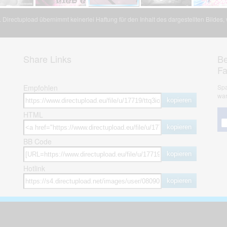
Directupload übernimmt keinerlei Haftung für den Inhalt des dargestellten Bildes
Share Links
Be
F
Empfohlen
Spa
war
kopieren
HTML
kopieren
BB Code
kopieren
Hotlink
kopieren