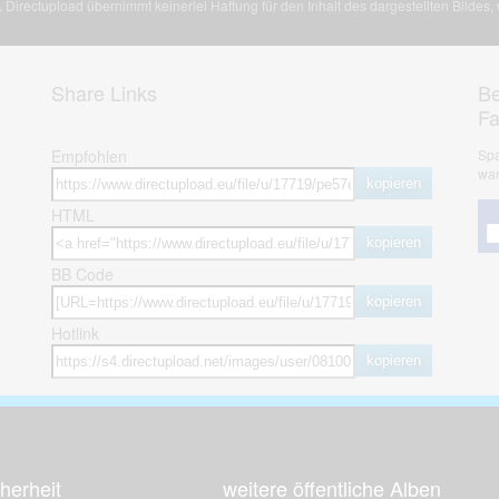
Directupload übernimmt keinerlei Haftung für den Inhalt des dargestellten Bildes
Share Links
Be
F
Empfohlen
Spa
war
kopieren
HTML
kopieren
BB Code
kopieren
Hotlink
kopieren
herheit
weitere öffentliche Alben