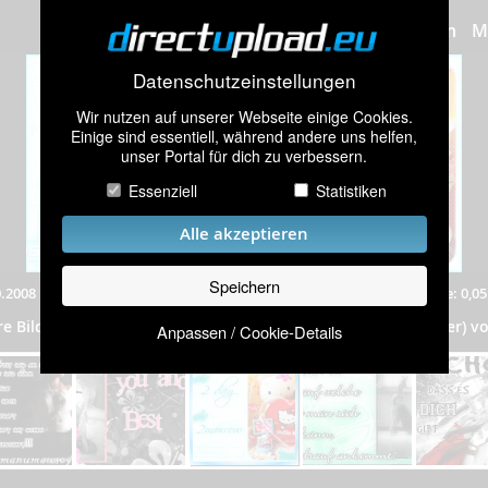
Bilder hochladen
M
Datenschutzeinstellungen
Wir nutzen auf unserer Webseite einige Cookies.
Einige sind essentiell, während andere uns helfen,
unser Portal für dich zu verbessern.
Essenziell
Statistiken
Alle akzeptieren
Speichern
.2008
|
647 mal angeschaut
|
Auflösung: 400x200 Pixel
|
Dateigröße: 0,0
qb-piiCs // friiendshiip
re Bilder aus dem Album
„
”
(247 Bilder) vo
Anpassen / Cookie-Details