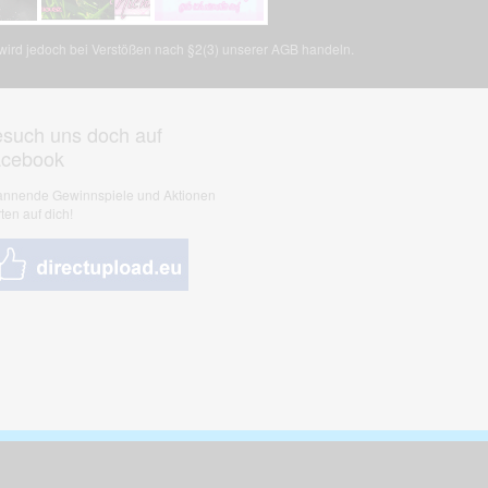
, wird jedoch bei Verstößen nach §2(3) unserer AGB handeln.
such uns doch auf
acebook
nnende Gewinnspiele und Aktionen
ten auf dich!