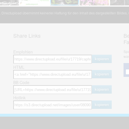
Directupload übernimmt keinerlei Haftung für den Inhalt des dargestellten Bildes
Share Links
Be
F
Empfohlen
Spa
war
kopieren
HTML
kopieren
BB Code
kopieren
Hotlink
kopieren