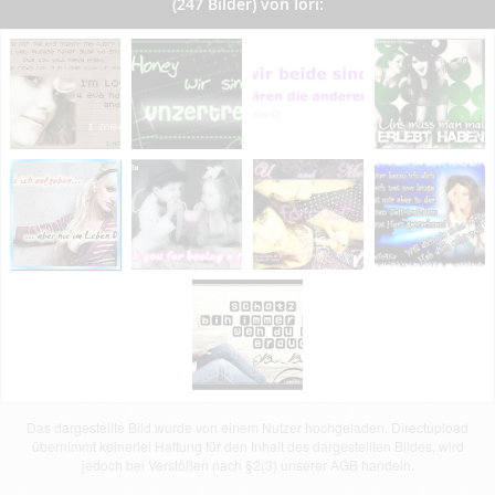
(247 Bilder) von Iori:
Das dargestellte Bild wurde von einem Nutzer hochgeladen. Directupload
übernimmt keinerlei Haftung für den Inhalt des dargestellten Bildes, wird
jedoch bei Verstößen nach §2(3) unserer AGB handeln.