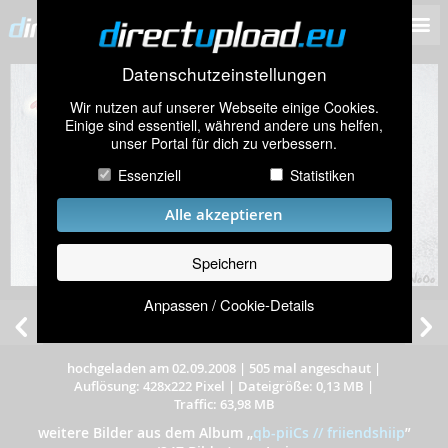
Datenschutzeinstellungen
Wir nutzen auf unserer Webseite einige Cookies.
Einige sind essentiell, während andere uns helfen,
unser Portal für dich zu verbessern.
Essenziell
Statistiken
Alle akzeptieren
Speichern
Anpassen / Cookie-Details
hochgeladen am 02.09.2008
|
505 mal angeschaut
|
Auflösung: 428x222 Pixel
|
Dateigröße: 0,13 MB
|
Traffic: 63,98 MB
weitere Bilder aus dem Album
„
qb-piiCs // friiendshiip
”