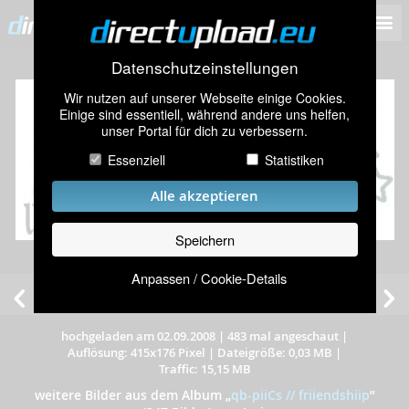
Datenschutzeinstellungen
Wir nutzen auf unserer Webseite einige Cookies.
Einige sind essentiell, während andere uns helfen,
unser Portal für dich zu verbessern.
Essenziell
Statistiken
Alle akzeptieren
Speichern
Anpassen / Cookie-Details
hochgeladen am 02.09.2008
|
483 mal angeschaut
|
Auflösung: 415x176 Pixel
|
Dateigröße: 0,03 MB
|
Traffic: 15,15 MB
weitere Bilder aus dem Album
„
qb-piiCs // friiendshiip
”