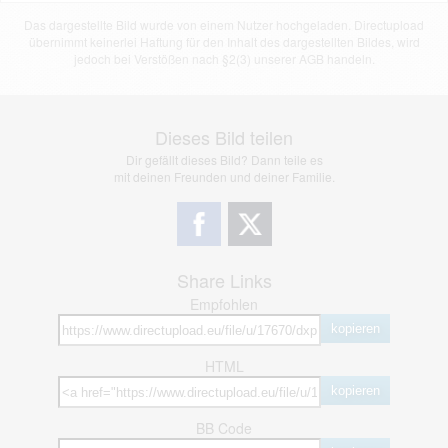
Das dargestellte Bild wurde von einem Nutzer hochgeladen. Directupload
übernimmt keinerlei Haftung für den Inhalt des dargestellten Bildes, wird
jedoch bei Verstößen nach §2(3) unserer AGB handeln.
Dieses Bild teilen
Dir gefällt dieses Bild? Dann teile es
mit deinen Freunden und deiner Familie.
Share Links
Empfohlen
kopieren
HTML
kopieren
BB Code