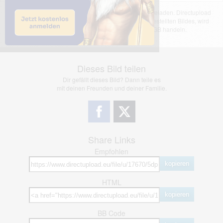
Das dargestellte Bild wurde von einem Nutzer hochgeladen. Directupload
übernimmt keinerlei Haftung für den Inhalt des dargestellten Bildes, wird
jedoch bei Verstößen nach §2(3) unserer AGB handeln.
Dieses Bild teilen
Dir gefällt dieses Bild? Dann teile es
mit deinen Freunden und deiner Familie.
Share Links
Empfohlen
kopieren
HTML
kopieren
BB Code