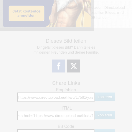
Das dargestellte Bild wurde von einem Nutzer hochgeladen. Directupload
übernimmt keinerlei Haftung für den Inhalt des dargestellten Bildes, wird
jedoch bei Verstößen nach §2(3) unserer AGB handeln.
Dieses Bild teilen
Dir gefällt dieses Bild? Dann teile es
mit deinen Freunden und deiner Familie.
Share Links
Empfohlen
kopieren
HTML
kopieren
BB Code