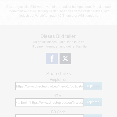
Das dargestellte Bild wurde von einem Nutzer hochgeladen. Directupload
übernimmt keinerlei Haftung für den Inhalt des dargestellten Bildes, wird
jedoch bei Verstößen nach §2(3) unserer AGB handeln.
Dieses Bild teilen
Dir gefällt dieses Bild? Dann teile es
mit deinen Freunden und deiner Familie.
Share Links
Empfohlen
kopieren
HTML
kopieren
BB Code