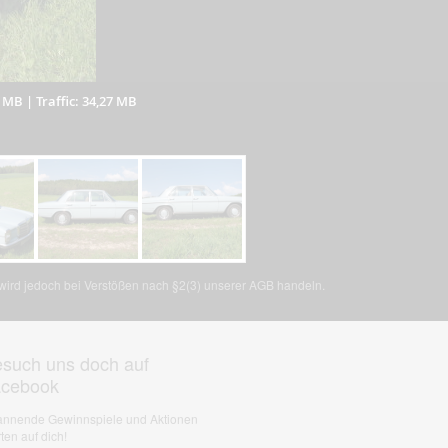
6 MB
|
Traffic: 34,27 MB
, wird jedoch bei Verstößen nach §2(3) unserer AGB handeln.
such uns doch auf
acebook
nnende Gewinnspiele und Aktionen
ten auf dich!