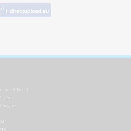
nungen & Kunst
& Tiere
 Freizeit
k
per
ges