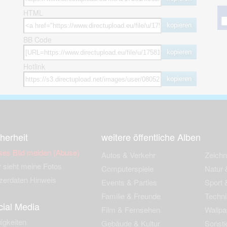
HTML
kopieren
BB Code
kopieren
Hotlink
kopieren
herheit
weitere öffentliche Alben
ses Bild melden (Abuse)
Autos & Verkehr
Zeich
 sieht meine Fotos
Computerspiele
Natur 
zerdaten Hinweis
Events & Parties
Sport &
Familie & Freunde
Techni
cial Media
Film & Fernsehen
Wallpa
igkeiten
Gebäude & Kultur
Sonsti