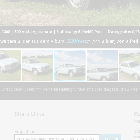
.2008
|
592 mal angeschaut
|
Auflösung: 640x480 Pixel
|
Dateigröße: 0,0
220franz
weitere Bilder aus dem Album
„
”
(141 Bilder) von alfred:
Directupload übernimmt keinerlei Haftung für den Inhalt des dargestellten Bildes
Share Links
Be
F
Empfohlen
Spa
war
kopieren