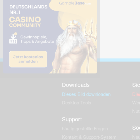
Downloads
Sic
Dieses Bild downloaden
Die
Desktop Tools
Wer
Nut
Support
So
häufig gestellte Fragen
Kontakt & Support-System
Neu