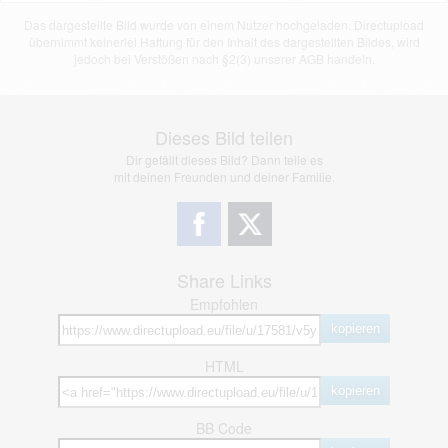
Das dargestellte Bild wurde von einem Nutzer hochgeladen. Directupload
übernimmt keinerlei Haftung für den Inhalt des dargestellten Bildes, wird
jedoch bei Verstößen nach §2(3) unserer AGB handeln.
Dieses Bild teilen
Dir gefällt dieses Bild? Dann teile es
mit deinen Freunden und deiner Familie.
Share Links
Empfohlen
kopieren
HTML
kopieren
BB Code