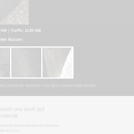
5 MB
|
Traffic: 32,85 MB
men Nutzer:
, wird jedoch bei Verstößen nach §2(3) unserer AGB handeln.
such uns doch auf
acebook
nnende Gewinnspiele und Aktionen
ten auf dich!