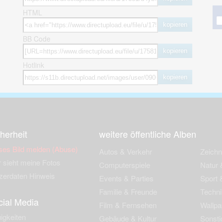
HTML
kopieren
BB Code
kopieren
Hotlink
kopieren
herheit
weitere öffentliche Alben
ses Bild melden (Abuse)
Autos & Verkehr
Zeich
 sieht meine Fotos
Computerspiele
Natur 
zerdaten Hinweis
Events & Parties
Sport &
Familie & Freunde
Techni
cial Media
Film & Fernsehen
Wallpa
igkeiten
Gebäude & Kultur
Sonsti