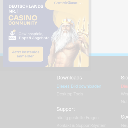
Downloads
Sic
Dieses Bild downloaden
Die
Desktop Tools
Wer
Nut
Support
So
häufig gestellte Fragen
Kontakt & Support-System
Neu