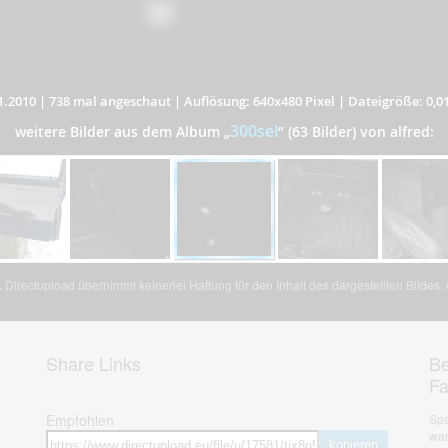
1.2010
|
738 mal angeschaut
|
Auflösung: 640x480 Pixel
|
Dateigröße: 0,0
300sel
weitere Bilder aus dem Album
„
”
(63 Bilder) von alfred:
Directupload übernimmt keinerlei Haftung für den Inhalt des dargestellten Bildes
Share Links
Be
F
Empfohlen
Spa
war
kopieren