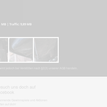
1 MB
|
Traffic: 9,89 MB
, wird jedoch bei Verstößen nach §2(3) unserer AGB handeln.
such uns doch auf
acebook
nnende Gewinnspiele und Aktionen
ten auf dich!