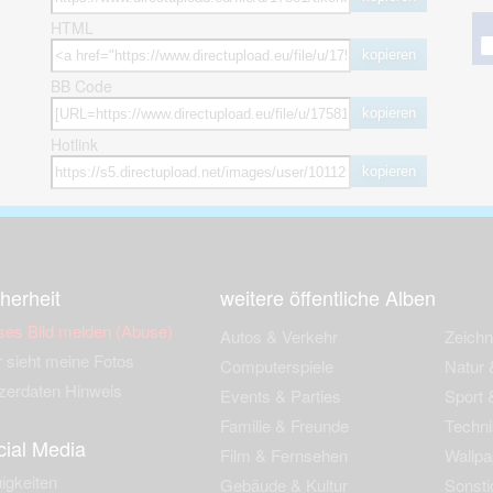
HTML
kopieren
BB Code
kopieren
Hotlink
kopieren
herheit
weitere öffentliche Alben
ses Bild melden (Abuse)
Autos & Verkehr
Zeich
 sieht meine Fotos
Computerspiele
Natur 
zerdaten Hinweis
Events & Parties
Sport &
Familie & Freunde
Techni
cial Media
Film & Fernsehen
Wallpa
igkeiten
Gebäude & Kultur
Sonsti