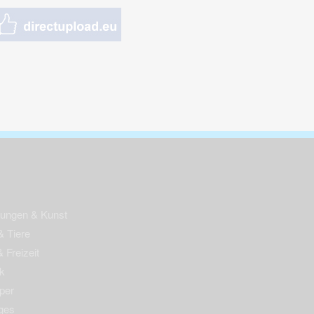
nungen & Kunst
& Tiere
 Freizeit
k
per
ges