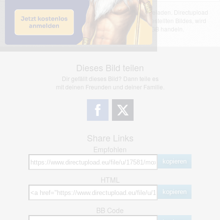
Das dargestellte Bild wurde von einem Nutzer hochgeladen. Directupload
übernimmt keinerlei Haftung für den Inhalt des dargestellten Bildes, wird
jedoch bei Verstößen nach §2(3) unserer AGB handeln.
Dieses Bild teilen
Dir gefällt dieses Bild? Dann teile es
mit deinen Freunden und deiner Familie.
Share Links
Empfohlen
kopieren
HTML
kopieren
BB Code