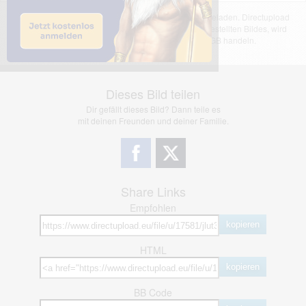
Das dargestellte Bild wurde von einem Nutzer hochgeladen. Directupload
übernimmt keinerlei Haftung für den Inhalt des dargestellten Bildes, wird
jedoch bei Verstößen nach §2(3) unserer AGB handeln.
Dieses Bild teilen
Dir gefällt dieses Bild? Dann teile es
mit deinen Freunden und deiner Familie.
Share Links
Empfohlen
kopieren
HTML
kopieren
BB Code