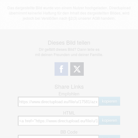
Das dargestellte Bild wurde von einem Nutzer hochgeladen. Directupload
übernimmt keinerlei Haftung für den Inhalt des dargestellten Bildes, wird
jedoch bei Verstößen nach §2(3) unserer AGB handeln.
Dieses Bild teilen
Dir gefällt dieses Bild? Dann teile es
mit deinen Freunden und deiner Familie.
Share Links
Empfohlen
kopieren
HTML
kopieren
BB Code