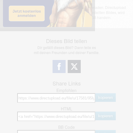
Das dargestellte Bild wurde von einem Nutzer hochgeladen. Directupload
übernimmt keinerlei Haftung für den Inhalt des dargestellten Bildes, wird
jedoch bei Verstößen nach §2(3) unserer AGB handeln.
Dieses Bild teilen
Dir gefällt dieses Bild? Dann teile es
mit deinen Freunden und deiner Familie.
Share Links
Empfohlen
kopieren
HTML
kopieren
BB Code