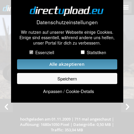
Datenschutzeinstellungen
Wir nutzen auf unserer Webseite einige Cookies.
Einige sind essentiell, während andere uns helfen,
unser Portal für dich zu verbessern.
Essenziell
Statistiken
Alle akzeptieren
Speichern
Anpassen / Cookie-Details
hochgeladen am 01.11.2009
|
711 mal angeschaut
|
Auflösung: 1680x1050 Pixel
|
Dateigröße: 0,50 MB
|
Traffic: 353,04 MB