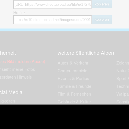
kopieren
Hotlink
kopieren
herheit
weitere öffentliche Alben
ses Bild melden (Abuse)
Autos & Verkehr
Zeich
 sieht meine Fotos
Computerspiele
Natur 
zerdaten Hinweis
Events & Parties
Sport &
Familie & Freunde
Techni
cial Media
Film & Fernsehen
Wallpa
igkeiten
Gebäude & Kultur
Sonsti
ebook Fanpage
Hobbies & Urlaub