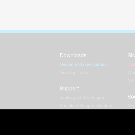
Downloads
Sic
Dieses Bild downloaden
Die
Desktop Tools
Wer
Nut
Support
So
häufig gestellte Fragen
Kontakt & Support-System
Neu
Impressum
Fac