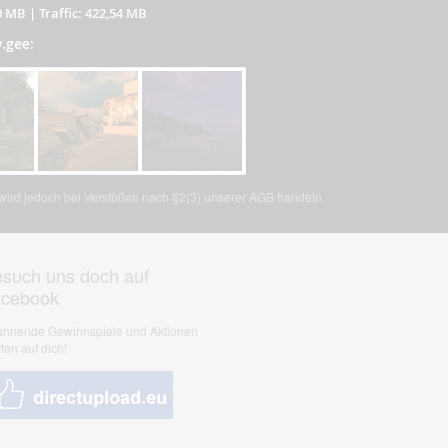
0 MB
|
Traffic: 422,54 MB
y.gee:
, wird jedoch bei Verstößen nach §2(3) unserer AGB handeln.
such uns doch auf
acebook
nnende Gewinnspiele und Aktionen
ten auf dich!