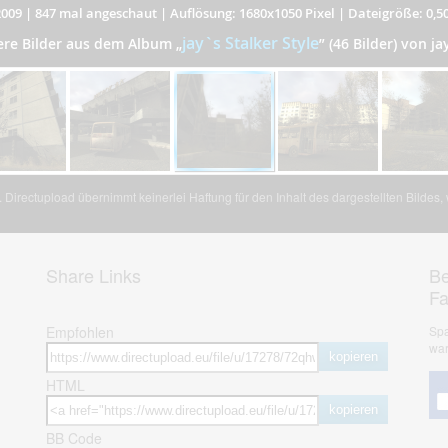
2009
|
847 mal angeschaut
|
Auflösung: 1680x1050 Pixel
|
Dateigröße: 0,5
jay`s Stalker Style
ere Bilder aus dem Album
„
”
(46 Bilder) von ja
Directupload übernimmt keinerlei Haftung für den Inhalt des dargestellten Bildes
Share Links
Be
F
Empfohlen
Spa
war
kopieren
HTML
kopieren
BB Code