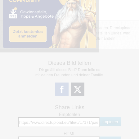
Das dargestellte Bild wurde von einem Nutzer hochgeladen. Directupload
übernimmt keinerlei Haftung für den Inhalt des dargestellten Bildes, wird
jedoch bei Verstößen nach §2(3) unserer AGB handeln.
Dieses Bild teilen
Dir gefällt dieses Bild? Dann teile es
mit deinen Freunden und deiner Familie.
Share Links
Empfohlen
kopieren
HTML