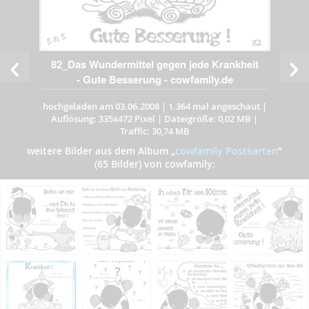
82_Das Wundermittel gegen jede Krankheit
- Gute Besserung - cowfamily.de
hochgeladen am 03.06.2008
|
1.364 mal angeschaut
|
Auflösung: 335x472 Pixel
|
Dateigröße: 0,02 MB
|
Traffic: 30,74 MB
weitere Bilder aus dem Album
„
cowfamily Postkarten
”
(65 Bilder) von cowfamily: