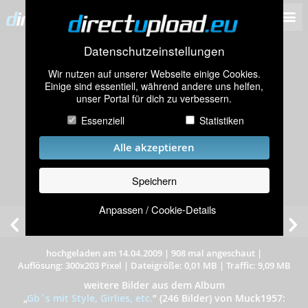
Datenschutzeinstellungen
Wir nutzen auf unserer Webseite einige Cookies.
Einige sind essentiell, während andere uns helfen,
unser Portal für dich zu verbessern.
Essenziell
Statistiken
Alle akzeptieren
Speichern
Anpassen / Cookie-Details
hochgeladen am 14.04.2009
|
908 mal angeschaut
|
Auflösung: 300x203 Pixel
|
Dateigröße: 0,01 MB
|
Traffic: 9,09 MB
weitere Bilder aus dem Album
„
Gb`s mit Style, Girlies, etc.
”
(246 Bilder) von Muck1957: