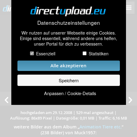
Datenschutzeinstellungen
Wir nutzen auf unserer Webseite einige Cookies.
Einige sind essentiell, während andere uns helfen,
unser Portal für dich zu verbessern.
Essenziell
Statistiken
Alle akzeptieren
Speichern
Anpassen / Cookie-Details
hochgeladen am 29.12.2008
|
529 mal angeschaut
|
Auflösung: 86x89 Pixel
|
Dateigröße: 0,01 MB
|
Traffic: 6,16 MB
weitere Bilder aus dem Album
„
Animation Tiere etc.
”
(238 Bilder) von Muck1957: