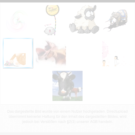
Das dargestellte Bild wurde von einem Nutzer hochgeladen. Directupload
übernimmt keinerlei Haftung für den Inhalt des dargestellten Bildes, wird
jedoch bei Verstößen nach §2(3) unserer AGB handeln.