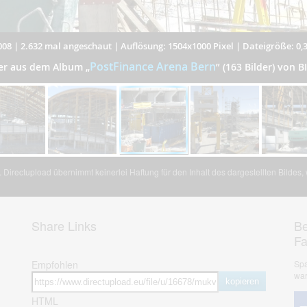
008
|
2.632 mal angeschaut
|
Auflösung: 1504x1000 Pixel
|
Dateigröße: 0,
PostFinance Arena Bern
der aus dem Album
„
”
(163 Bilder) von 
Directupload übernimmt keinerlei Haftung für den Inhalt des dargestellten Bildes
Share Links
Be
F
Empfohlen
Spa
war
kopieren
HTML