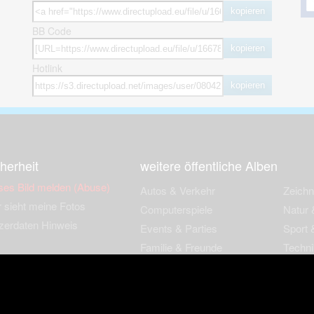
kopieren
BB Code
kopieren
Hotlink
kopieren
herheit
weitere öffentliche Alben
ses Bild melden (Abuse)
Autos & Verkehr
Zeich
 sieht meine Fotos
Computerspiele
Natur 
zerdaten Hinweis
Events & Parties
Sport &
Familie & Freunde
Techni
cial Media
Film & Fernsehen
Wallpa
igkeiten
Gebäude & Kultur
Sonsti
ebook Fanpage
Hobbies & Urlaub