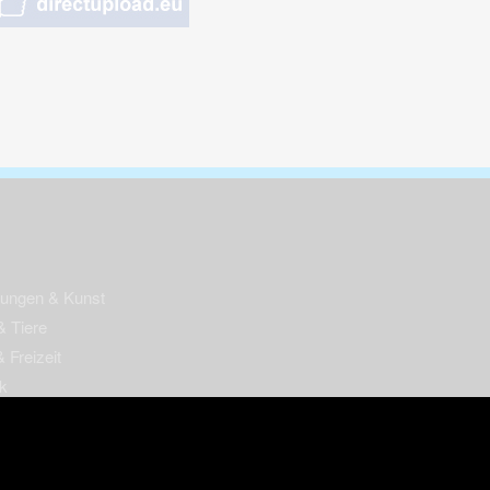
nungen & Kunst
& Tiere
 Freizeit
k
per
ges