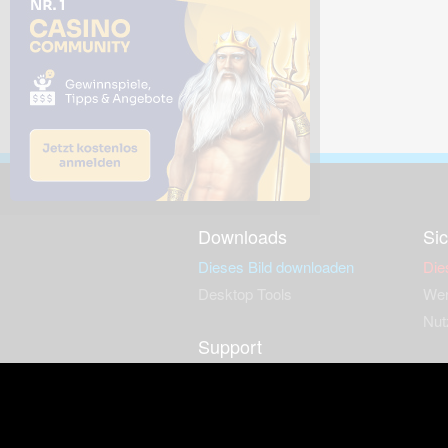
Downloads
Sic
Dieses Bild downloaden
Die
Desktop Tools
Wer
Nut
Support
So
häufig gestellte Fragen
Kontakt & Support-System
Neu
Impressum
Fac