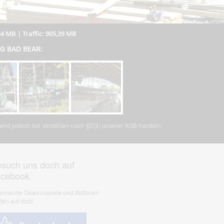
34 MB
|
Traffic: 905,39 MB
BIG BAD BEAR:
, wird jedoch bei Verstößen nach §2(3) unserer AGB handeln.
such uns doch auf
acebook
nnende Gewinnspiele und Aktionen
ten auf dich!