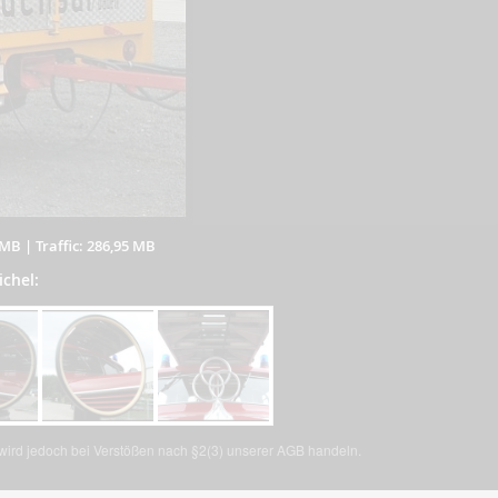
 MB
|
Traffic: 286,95 MB
ichel:
, wird jedoch bei Verstößen nach §2(3) unserer AGB handeln.