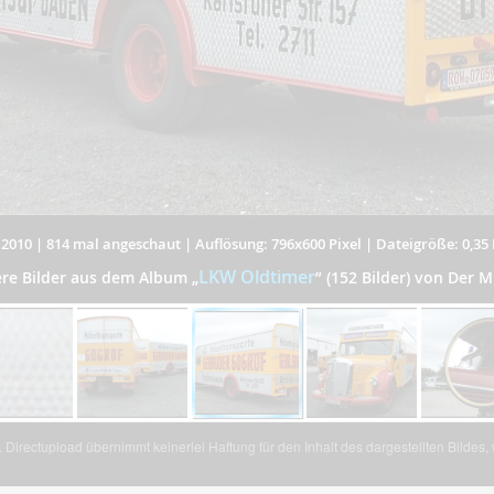
.2010
|
814 mal angeschaut
|
Auflösung: 796x600 Pixel
|
Dateigröße: 0,35
LKW Oldtimer
ere Bilder aus dem Album
„
”
(152 Bilder) von Der M
Directupload übernimmt keinerlei Haftung für den Inhalt des dargestellten Bildes