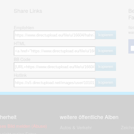
Share Links
Be
F
Empfohlen
Spa
war
kopieren
HTML
kopieren
BB Code
kopieren
Hotlink
kopieren
herheit
weitere öffentliche Alben
ses Bild melden (Abuse)
Autos & Verkehr
Zeich
 sieht meine Fotos