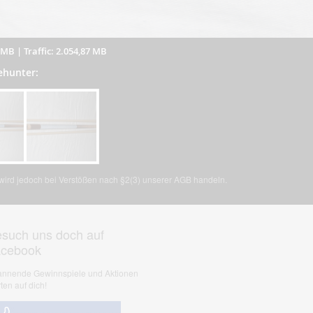
5 MB
|
Traffic: 2.054,87 MB
ehunter:
, wird jedoch bei Verstößen nach §2(3) unserer AGB handeln.
such uns doch auf
acebook
nnende Gewinnspiele und Aktionen
ten auf dich!