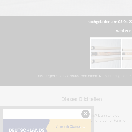
hochgeladen am 05.04.2
weitere
Das dargestellte Bild wurde von einem Nutzer hochgeladen. 
Dieses Bild teilen
×
Dir gefällt dieses Bild? Dann teile es
mit deinen Freunden und deiner Familie.