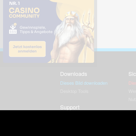
Downloads
Sic
Dieses Bild downloaden
Die
Desktop Tools
Wer
Nut
Support
So
häufig gestellte Fragen
Kontakt & Support-System
Neu
Impressum
Fac