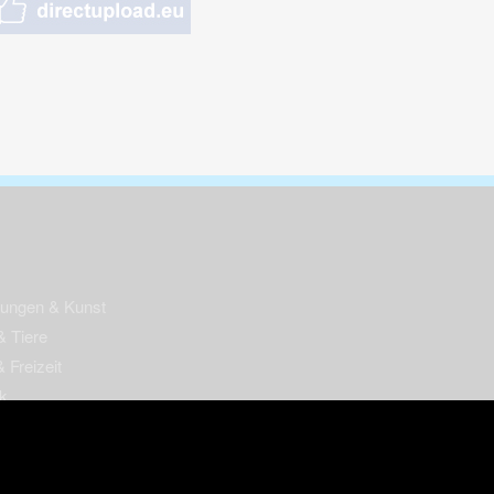
nungen & Kunst
& Tiere
 Freizeit
k
per
ges