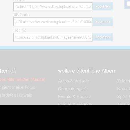
kopieren
BB Code
kopieren
Hotlink
kopieren
herheit
weitere öffentliche Alben
ses Bild melden (Abuse)
Autos & Verkehr
Zeich
 sieht meine Fotos
Computerspiele
Natur 
zerdaten Hinweis
Events & Parties
Sport &
Familie & Freunde
Techni
cial Media
Film & Fernsehen
Wallpa
igkeiten
Gebäude & Kultur
Sonsti
ebook Fanpage
Hobbies & Urlaub