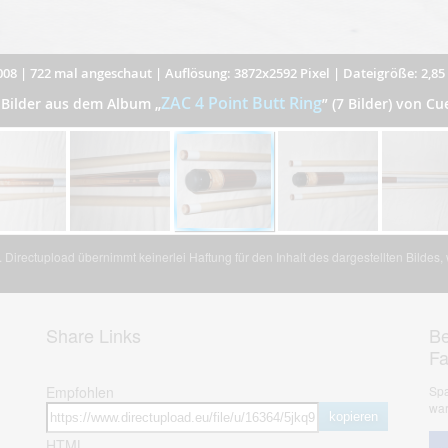
008
|
722 mal angeschaut
|
Auflösung: 3872x2592 Pixel
|
Dateigröße: 2,8
ZAC 4 Point Butt Ring
 Bilder aus dem Album
„
”
(7 Bilder) von Cu
Directupload übernimmt keinerlei Haftung für den Inhalt des dargestellten Bildes
Share Links
Be
F
Empfohlen
Spa
war
kopieren
HTML