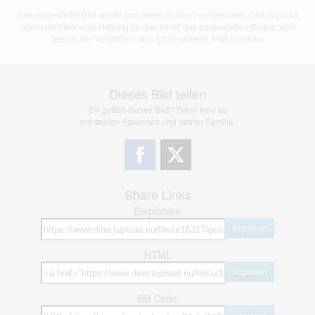
Das dargestellte Bild wurde von einem Nutzer hochgeladen. Directupload
übernimmt keinerlei Haftung für den Inhalt des dargestellten Bildes, wird
jedoch bei Verstößen nach §2(3) unserer AGB handeln.
Dieses Bild teilen
Dir gefällt dieses Bild? Dann teile es
mit deinen Freunden und deiner Familie.
Share Links
Empfohlen
kopieren
HTML
kopieren
BB Code