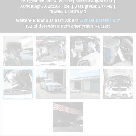
hochgeladen am 24.06.2009
|
688 mal angeschaut
|
Auflösung: 3072x2304 Pixel
|
Dateigröße: 2,17 MB
|
Traffic: 1.495,79 MB
weitere Bilder aus dem Album
„
Schraubersession
”
(92 Bilder) von einem anonymen Nutzer: