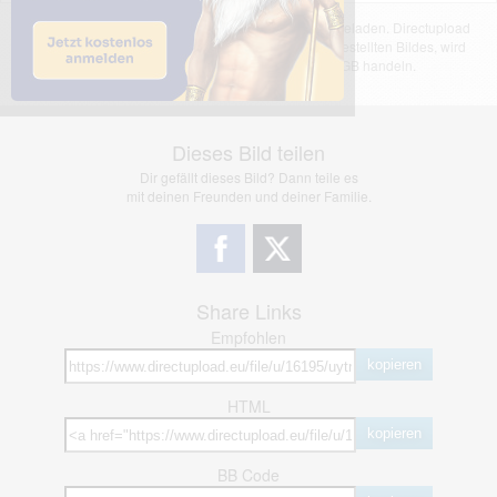
Das dargestellte Bild wurde von einem Nutzer hochgeladen. Directupload
übernimmt keinerlei Haftung für den Inhalt des dargestellten Bildes, wird
jedoch bei Verstößen nach §2(3) unserer AGB handeln.
Dieses Bild teilen
Dir gefällt dieses Bild? Dann teile es
mit deinen Freunden und deiner Familie.
Share Links
Empfohlen
kopieren
HTML
kopieren
BB Code