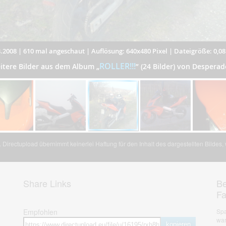
.2008
|
610 mal angeschaut
|
Auflösung: 640x480 Pixel
|
Dateigröße: 0,0
ROLLER!!!
itere Bilder aus dem Album
„
”
(24 Bilder) von Desperad
Directupload übernimmt keinerlei Haftung für den Inhalt des dargestellten Bildes
Share Links
Be
F
Empfohlen
Spa
war
kopieren