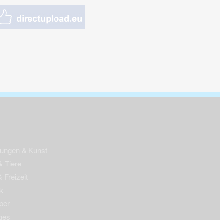
nungen & Kunst
& Tiere
 Freizeit
k
per
ges