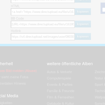
HTML
kopieren
BB Code
kopieren
Hotlink
kopieren
herheit
weitere öffentliche Alben
ses Bild melden (Abuse)
Autos & Verkehr
Zeich
 sieht meine Fotos
Computerspiele
Natur 
zerdaten Hinweis
Events & Parties
Sport &
Familie & Freunde
Techni
cial Media
Film & Fernsehen
Wallpa
igkeiten
Gebäude & Kultur
Sonsti