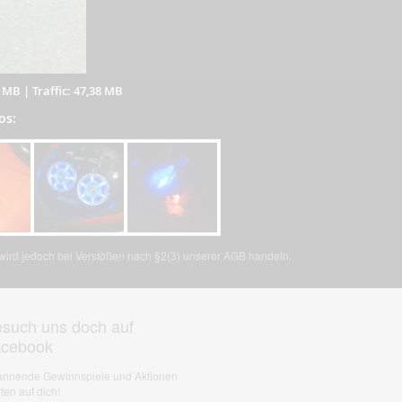
8 MB
|
Traffic: 47,38 MB
os:
, wird jedoch bei Verstößen nach §2(3) unserer AGB handeln.
such uns doch auf
acebook
nnende Gewinnspiele und Aktionen
ten auf dich!