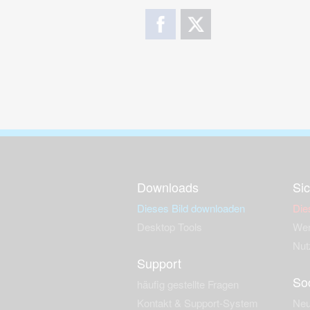
Downloads
Sic
Dieses Bild downloaden
Die
Desktop Tools
Wer
Nut
Support
So
häufig gestellte Fragen
Kontakt & Support-System
Neu