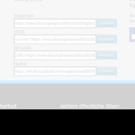
F
Empfohlen
Spa
war
kopieren
HTML
kopieren
BB Code
kopieren
Hotlink
kopieren
herheit
weitere öffentliche Alben
ses Bild melden (Abuse)
Autos & Verkehr
Zeich
 sieht meine Fotos
Computerspiele
Natur 
zerdaten Hinweis
Events & Parties
Sport &