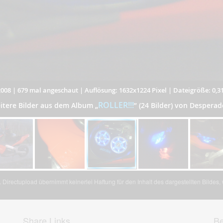
2008
|
679 mal angeschaut
|
Auflösung: 1632x1224 Pixel
|
Dateigröße: 0,3
ROLLER!!!
itere Bilder aus dem Album
„
”
(24 Bilder) von Desperad
Directupload übernimmt keinerlei Haftung für den Inhalt des dargestellten Bildes
Share Links
Be