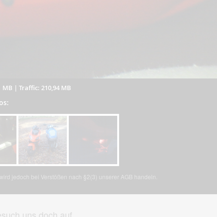
1 MB
|
Traffic: 210,94 MB
os:
, wird jedoch bei Verstößen nach §2(3) unserer AGB handeln.
such uns doch auf