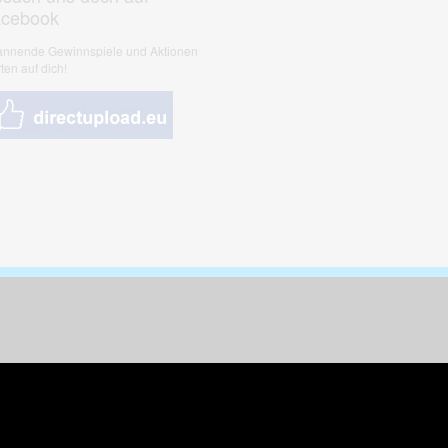
acebook
nnende Gewinnspiele und Aktionen
ten auf dich!
nungen & Kunst
& Tiere
 Freizeit