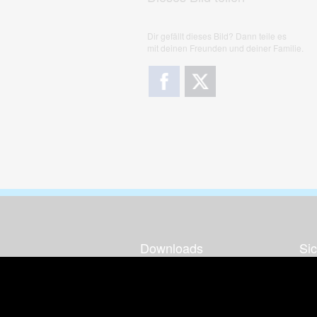
Dir gefällt dieses Bild? Dann teile es
mit deinen Freunden und deiner Familie.
Downloads
Sic
Dieses Bild downloaden
Die
Desktop Tools
Wer
Nut