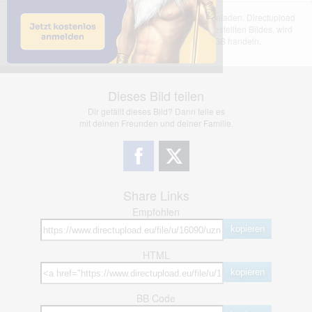
Das dargestellte Bild wurde von einem Nutzer hochgeladen. Directupload
übernimmt keinerlei Haftung für den Inhalt des dargestellten Bildes, wird
jedoch bei Verstößen nach §2(3) unserer AGB handeln.
Dieses Bild teilen
Dir gefällt dieses Bild? Dann teile es
mit deinen Freunden und deiner Familie.
Share Links
Empfohlen
kopieren
HTML
kopieren
BB Code