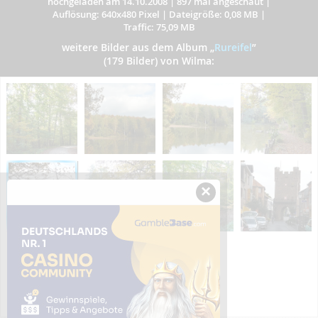
hochgeladen am 14.10.2008
|
897 mal angeschaut
|
Auflösung: 640x480 Pixel
|
Dateigröße: 0,08 MB
|
Traffic: 75,09 MB
weitere Bilder aus dem Album
„
Rureifel
”
(179 Bilder) von Wilma:
×