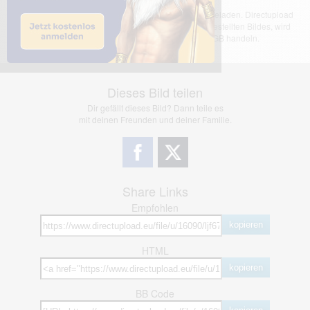
Das dargestellte Bild wurde von einem Nutzer hochgeladen. Directupload
übernimmt keinerlei Haftung für den Inhalt des dargestellten Bildes, wird
jedoch bei Verstößen nach §2(3) unserer AGB handeln.
Dieses Bild teilen
Dir gefällt dieses Bild? Dann teile es
mit deinen Freunden und deiner Familie.
Share Links
Empfohlen
kopieren
HTML
kopieren
BB Code