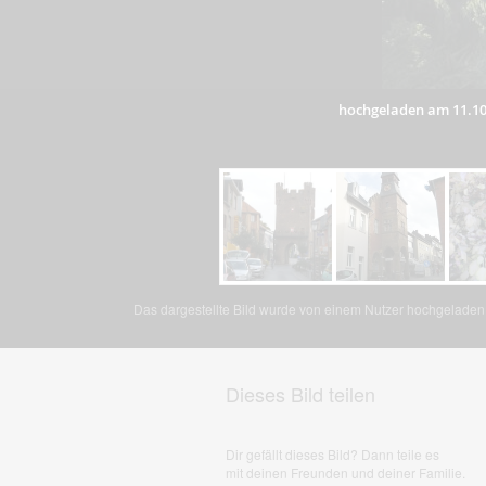
hochgeladen am 11.10
Das dargestellte Bild wurde von einem Nutzer hochgeladen. 
Dieses Bild teilen
Dir gefällt dieses Bild? Dann teile es
mit deinen Freunden und deiner Familie.