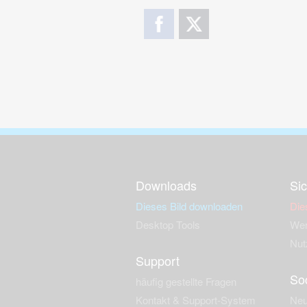
Downloads
Sic
Dieses Bild downloaden
Die
Desktop Tools
Wer
Nut
Support
So
häufig gestellte Fragen
Kontakt & Support-System
Neu