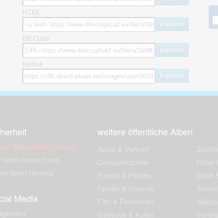
HTML
kopieren
BB Code
kopieren
Hotlink
kopieren
herheit
weitere öffentliche Alben
ses Bild melden (Abuse)
Autos & Verkehr
Zeich
 sieht meine Fotos
Computerspiele
Natur 
zerdaten Hinweis
Events & Parties
Sport &
Familie & Freunde
Techni
cial Media
Film & Fernsehen
Wallpa
igkeiten
Gebäude & Kultur
Sonsti