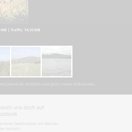
0 MB
|
Traffic: 74,10 MB
, wird jedoch bei Verstößen nach §2(3) unserer AGB handeln.
such uns doch auf
acebook
nnende Gewinnspiele und Aktionen
ten auf dich!