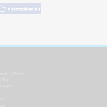
nungen & Kunst
& Tiere
 Freizeit
k
per
ges