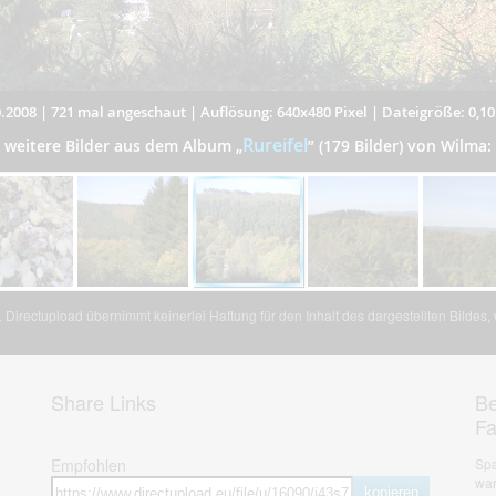
.2008
|
721 mal angeschaut
|
Auflösung: 640x480 Pixel
|
Dateigröße: 0,1
Rureifel
weitere Bilder aus dem Album
„
”
(179 Bilder) von Wilma:
Directupload übernimmt keinerlei Haftung für den Inhalt des dargestellten Bildes
Share Links
Be
F
Empfohlen
Spa
war
kopieren