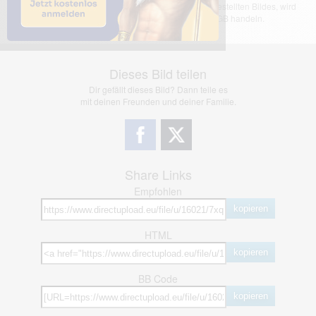
übernimmt keinerlei Haftung für den Inhalt des dargestellten Bildes, wird
jedoch bei Verstößen nach §2(3) unserer AGB handeln.
Dieses Bild teilen
Dir gefällt dieses Bild? Dann teile es
mit deinen Freunden und deiner Familie.
Share Links
Empfohlen
kopieren
HTML
kopieren
BB Code
kopieren