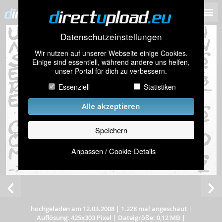
Datenschutzeinstellungen
Wir nutzen auf unserer Webseite einige Cookies.
Einige sind essentiell, während andere uns helfen,
unser Portal für dich zu verbessern.
Essenziell
Statistiken
Alle akzeptieren
Speichern
Anpassen / Cookie-Details
hochgeladen am 12.03.2008
|
1.228 mal angeschaut
|
Auflösung: 425x303 Pixel
|
Dateigröße: 0,12 MB
|